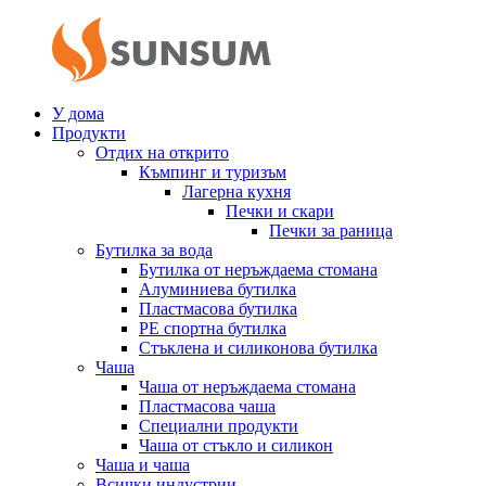
У дома
Продукти
Отдих на открито
Къмпинг и туризъм
Лагерна кухня
Печки и скари
Печки за раница
Бутилка за вода
Бутилка от неръждаема стомана
Алуминиева бутилка
Пластмасова бутилка
PE спортна бутилка
Стъклена и силиконова бутилка
Чаша
Чаша от неръждаема стомана
Пластмасова чаша
Специални продукти
Чаша от стъкло и силикон
Чаша и чаша
Всички индустрии