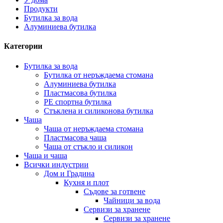
Продукти
Бутилка за вода
Алуминиева бутилка
Категории
Бутилка за вода
Бутилка от неръждаема стомана
Алуминиева бутилка
Пластмасова бутилка
PE спортна бутилка
Стъклена и силиконова бутилка
Чаша
Чаша от неръждаема стомана
Пластмасова чаша
Чаша от стъкло и силикон
Чаша и чаша
Всички индустрии
Дом и Градина
Кухня и плот
Съдове за готвене
Чайници за вода
Сервизи за хранене
Сервизи за хранене