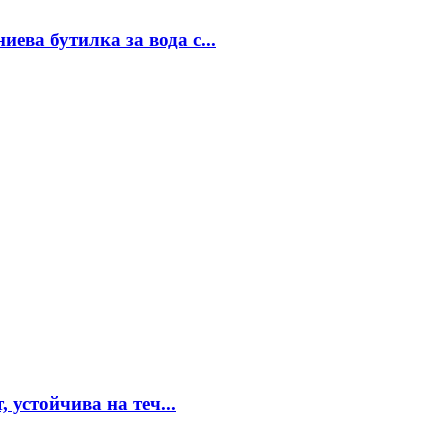
ева бутилка за вода с...
 устойчива на теч...