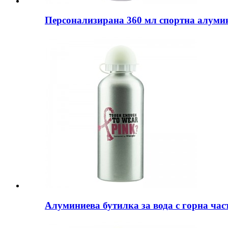
Персонализирана 360 мл спортна алумини
Алуминиева бутилка за вода с горна част,