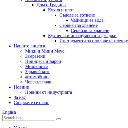
Дом и Градина
Кухня и плот
Съдове за готвене
Чайници за вода
Сервизи за хранене
Сервизи за хранене
Кухненски инструменти и джаджи
Инструменти за плодове и зеленч
Нашите лицензи
Мики и Мини Маус
Замразени
Принцеса и Барби
Миньоните
Здравей коте
автомобили
Човекът паяк
Новини
Новини от индустрията
За нас
Свържете се с нас
English
У дома