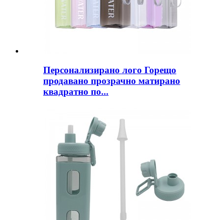
Персонализирано лого Горещо
продавано прозрачно матирано
квадратно по...