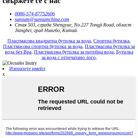
свържете се с нас
0086-574-87752606
sunsum@sunsumchina.com
Стая 503, сграда Shengyue, No.227 Tongji Road, област
Jiangbei, град Нингбо, Китай.
Пластмасова квадратна бутилка за вода
,
Спортна бутилка
,
Пластмасова спортна бутилка за вода
,
Пластмасова бутилка за
вода без Bpa
,
Пластмасова бутилка за питейна вода
,
Бутилка
за вода с отпечатано лого
,
Изпратете имейл
x