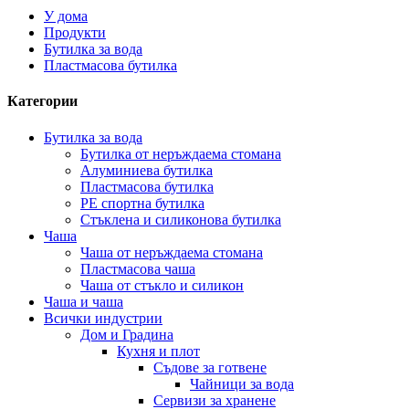
У дома
Продукти
Бутилка за вода
Пластмасова бутилка
Категории
Бутилка за вода
Бутилка от неръждаема стомана
Алуминиева бутилка
Пластмасова бутилка
PE спортна бутилка
Стъклена и силиконова бутилка
Чаша
Чаша от неръждаема стомана
Пластмасова чаша
Чаша от стъкло и силикон
Чаша и чаша
Всички индустрии
Дом и Градина
Кухня и плот
Съдове за готвене
Чайници за вода
Сервизи за хранене