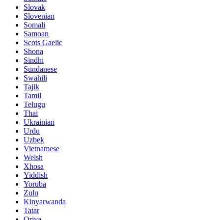
Slovak
Slovenian
Somali
Samoan
Scots Gaelic
Shona
Sindhi
Sundanese
Swahili
Tajik
Tamil
Telugu
Thai
Ukrainian
Urdu
Uzbek
Vietnamese
Welsh
Xhosa
Yiddish
Yoruba
Zulu
Kinyarwanda
Tatar
Oriya