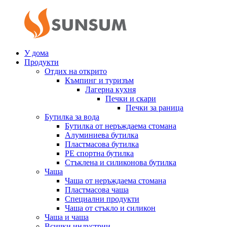
У дома
Продукти
Отдих на открито
Къмпинг и туризъм
Лагерна кухня
Печки и скари
Печки за раница
Бутилка за вода
Бутилка от неръждаема стомана
Алуминиева бутилка
Пластмасова бутилка
PE спортна бутилка
Стъклена и силиконова бутилка
Чаша
Чаша от неръждаема стомана
Пластмасова чаша
Специални продукти
Чаша от стъкло и силикон
Чаша и чаша
Всички индустрии