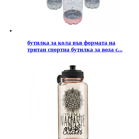
бутилка за кола във формата на
тритан спортна бутилка за вода с...