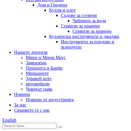
Дом и Градина
Кухня и плот
Съдове за готвене
Чайници за вода
Сервизи за хранене
Сервизи за хранене
Кухненски инструменти и джаджи
Инструменти за плодове и
зеленчуци
Нашите лицензи
Мики и Мини Маус
Замразени
Принцеса и Барби
Миньоните
Здравей коте
автомобили
Човекът паяк
Новини
Новини от индустрията
За нас
Свържете се с нас
English