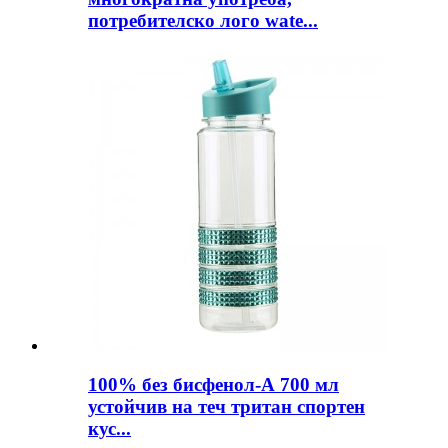
потребителско лого wate...
100% без бисфенол-А 700 мл
устойчив на теч тритан спортен
кус...