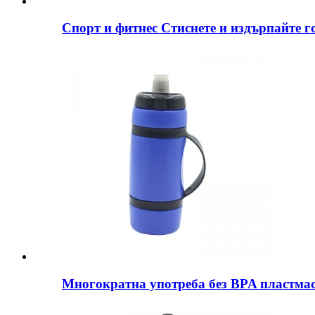
Спорт и фитнес Стиснете и издърпайте гор
Многократна употреба без BPA пластмаса