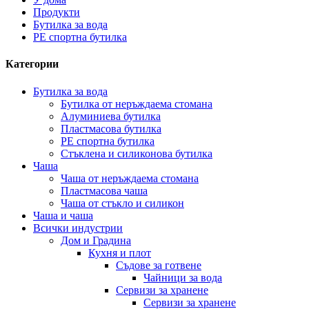
Продукти
Бутилка за вода
PE спортна бутилка
Категории
Бутилка за вода
Бутилка от неръждаема стомана
Алуминиева бутилка
Пластмасова бутилка
PE спортна бутилка
Стъклена и силиконова бутилка
Чаша
Чаша от неръждаема стомана
Пластмасова чаша
Чаша от стъкло и силикон
Чаша и чаша
Всички индустрии
Дом и Градина
Кухня и плот
Съдове за готвене
Чайници за вода
Сервизи за хранене
Сервизи за хранене