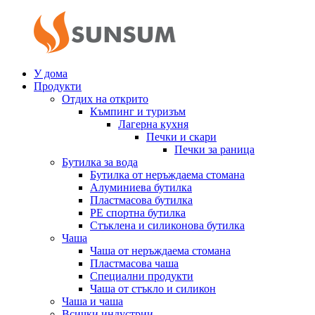
У дома
Продукти
Отдих на открито
Къмпинг и туризъм
Лагерна кухня
Печки и скари
Печки за раница
Бутилка за вода
Бутилка от неръждаема стомана
Алуминиева бутилка
Пластмасова бутилка
PE спортна бутилка
Стъклена и силиконова бутилка
Чаша
Чаша от неръждаема стомана
Пластмасова чаша
Специални продукти
Чаша от стъкло и силикон
Чаша и чаша
Всички индустрии