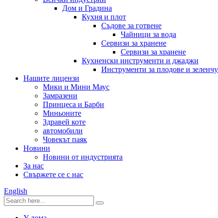
Дом и Градина
Кухня и плот
Съдове за готвене
Чайници за вода
Сервизи за хранене
Сервизи за хранене
Кухненски инструменти и джаджи
Инструменти за плодове и зеленч
Нашите лицензи
Мики и Мини Маус
Замразени
Принцеса и Барби
Миньоните
Здравей коте
автомобили
Човекът паяк
Новини
Новини от индустрията
За нас
Свържете се с нас
English
У дома