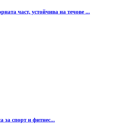
ната част, устойчива на течове ...
 за спорт и фитнес...