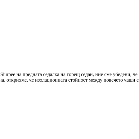
lurpee на предната седалка на горещ седан, ние сме убедени, че 
на, открихме, че изолационната стойност между повечето чаши е 