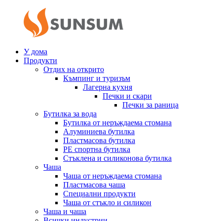
У дома
Продукти
Отдих на открито
Къмпинг и туризъм
Лагерна кухня
Печки и скари
Печки за раница
Бутилка за вода
Бутилка от неръждаема стомана
Алуминиева бутилка
Пластмасова бутилка
PE спортна бутилка
Стъклена и силиконова бутилка
Чаша
Чаша от неръждаема стомана
Пластмасова чаша
Специални продукти
Чаша от стъкло и силикон
Чаша и чаша
Всички индустрии