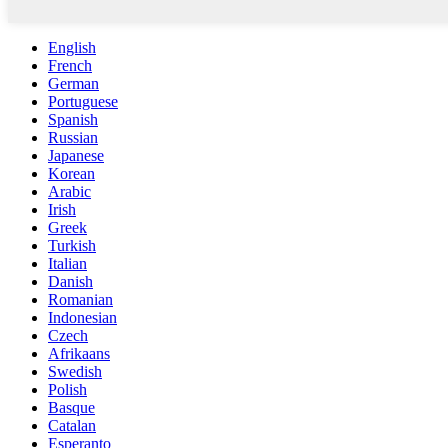
English
French
German
Portuguese
Spanish
Russian
Japanese
Korean
Arabic
Irish
Greek
Turkish
Italian
Danish
Romanian
Indonesian
Czech
Afrikaans
Swedish
Polish
Basque
Catalan
Esperanto