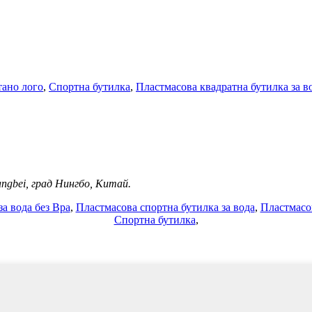
тано лого
,
Спортна бутилка
,
Пластмасова квадратна бутилка за в
angbei, град Нингбо, Китай.
а вода без Bpa
,
Пластмасова спортна бутилка за вода
,
Пластмасов
Спортна бутилка
,