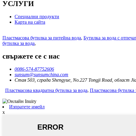
УСЛУГИ
Специални продукти
Карта на сайта
Пластмасова бутилка за питейна вода
,
Бутилка за вода с отпеча
бутилка за вода
,
свържете се с нас
0086-574-87752606
sunsum@sunsumchina.com
Стая 503, сграда Shengyue, No.227 Tongji Road, област Ji
Пластмасова квадратна бутилка за вода
,
Пластмасова бутилка з
Изпратете имейл
x