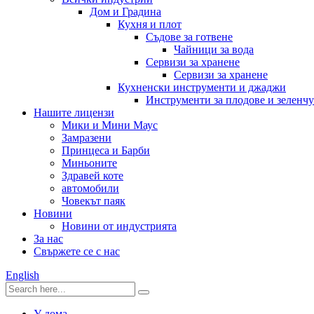
Дом и Градина
Кухня и плот
Съдове за готвене
Чайници за вода
Сервизи за хранене
Сервизи за хранене
Кухненски инструменти и джаджи
Инструменти за плодове и зеленч
Нашите лицензи
Мики и Мини Маус
Замразени
Принцеса и Барби
Миньоните
Здравей коте
автомобили
Човекът паяк
Новини
Новини от индустрията
За нас
Свържете се с нас
English
У дома