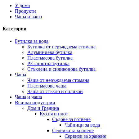
У дома
Продукти
Чаша и чаша
Категории
Бутилка за вода
Бутилка от неръждаема стомана
Алуминиева бутилка
Пластмасова бутилка
PE спортна бутилка
Стъклена и силиконова бутилка
Чаша
Чаша от неръждаема стомана
Пластмасова чаша
Чаша от стъкло и силикон
Чаша и чаша
Всички индустрии
Дом и Градина
Кухня и плот
Съдове за готвене
Чайници за вода
Сервизи за хранене
Сервизи за хранене