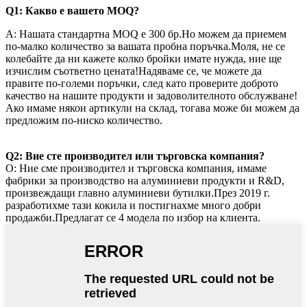
Q1: Какво е вашето MOQ?
A: Нашата стандартна MOQ е 300 бр.Но можем да приемем
по-малко количество за вашата пробна поръчка.Моля, не се
колебайте да ни кажете колко бройки имате нужда, ние ще
изчислим съответно цената!Надяваме се, че можете да
правите по-големи поръчки, след като проверите доброто
качество на нашите продукти и задоволителното обслужване!
Ако имаме някои артикули на склад, тогава може би можем да
предложим по-ниско количество.
Q2: Вие сте производител или търговска компания?
О: Ние сме производител и търговска компания, имаме
фабрики за производство на алуминиеви продукти и R&D,
произвеждащи главно алуминиеви бутилки.През 2019 г.
разработихме тази кокила и постигнахме много добри
продажби.Предлагат се 4 модела по избор на клиента.