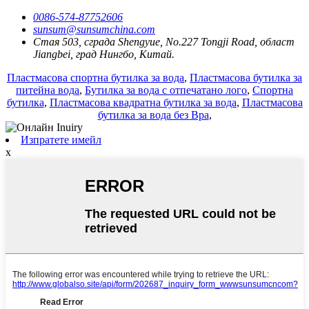
0086-574-87752606
sunsum@sunsumchina.com
Стая 503, сграда Shengyue, No.227 Tongji Road, област
Jiangbei, град Нингбо, Китай.
Пластмасова спортна бутилка за вода
,
Пластмасова бутилка за
питейна вода
,
Бутилка за вода с отпечатано лого
,
Спортна
бутилка
,
Пластмасова квадратна бутилка за вода
,
Пластмасова
бутилка за вода без Bpa
,
Изпратете имейл
x