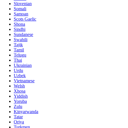
Slovenian
Somali
Samoan
Scots Gaelic
Shona
Sindhi
Sundanese
Swahili
Tajik
Tamil
Telugu
Thai
Ukrainian
Urdu
Uzbek
Vietnamese
Welsh
Xhosa
Yiddish
Yoruba
Zulu
Kinyarwanda
Tatar
Oriya
Turkmen