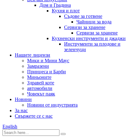
Дом и Градина
Кухня и плот
Съдове за готвене
Чайници за вода
Сервизи за хранене
Сервизи за хранене
Кухненски инструменти и джаджи
Инструменти за плодове и
зеленчуци
Нашите лицензи
Мики и Мини Маус
Замразени
Принцеса и Барби
Миньоните
Здравей коте
автомобили
Човекът паяк
Новини
Новини от индустрията
За нас
Свържете се с нас
English