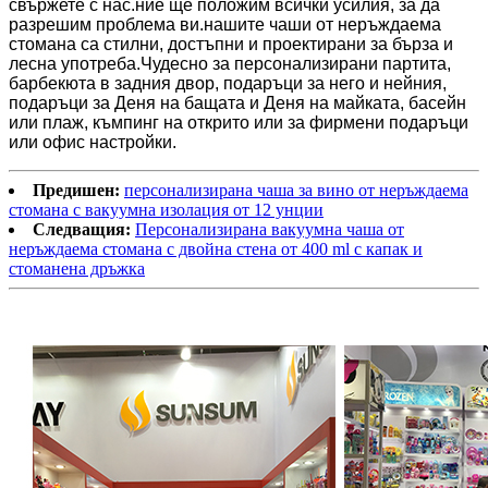
свържете с нас.ние ще положим всички усилия, за да
разрешим проблема ви.нашите чаши от неръждаема
стомана са стилни, достъпни и проектирани за бърза и
лесна употреба.Чудесно за персонализирани партита,
барбекюта в задния двор, подаръци за него и нейния,
подаръци за Деня на бащата и Деня на майката, басейн
или плаж, къмпинг на открито или за фирмени подаръци
или офис настройки.
Предишен:
персонализирана чаша за вино от неръждаема
стомана с вакуумна изолация от 12 унции
Следващия:
Персонализирана вакуумна чаша от
неръждаема стомана с двойна стена от 400 ml с капак и
стоманена дръжка