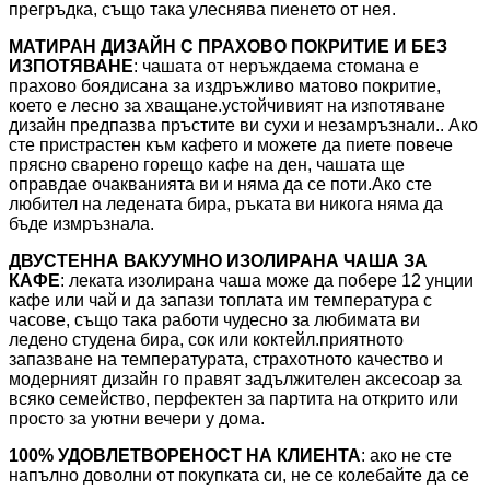
прегръдка, също така улеснява пиенето от нея.
МАТИРАН ДИЗАЙН С ПРАХОВО ПОКРИТИЕ И БЕЗ
ИЗПОТЯВАНЕ
: чашата от неръждаема стомана е
прахово боядисана за издръжливо матово покритие,
което е лесно за хващане.устойчивият на изпотяване
дизайн предпазва пръстите ви сухи и незамръзнали.. Ако
сте пристрастен към кафето и можете да пиете повече
прясно сварено горещо кафе на ден, чашата ще
оправдае очакванията ви и няма да се поти.Ако сте
любител на ледената бира, ръката ви никога няма да
бъде измръзнала.
ДВУСТЕННА ВАКУУМНО ИЗОЛИРАНА ЧАША ЗА
КАФЕ
: леката изолирана чаша може да побере 12 унции
кафе или чай и да запази топлата им температура с
часове, също така работи чудесно за любимата ви
ледено студена бира, сок или коктейл.приятното
запазване на температурата, страхотното качество и
модерният дизайн го правят задължителен аксесоар за
всяко семейство, перфектен за партита на открито или
просто за уютни вечери у дома.
100% УДОВЛЕТВОРЕНОСТ НА КЛИЕНТА
: ако не сте
напълно доволни от покупката си, не се колебайте да се