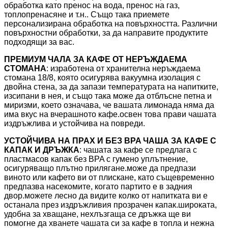
обработка като пренос на вода, пренос на газ,
топлопренасяне и т.н.. Също така приемете
персонализирана обработка на повърхността. Различни
повърхностни обработки, за да направите продуктите
подходящи за вас.
ПРЕМИУМ ЧАЛА ЗА КАФЕ ОТ НЕРЪЖДАЕМА
СТОМАНА
: изработена от хранителна неръждаема
стомана 18/8, която осигурява вакуумна изолация с
двойна стена, за да запази температурата на напитките,
изсипани в нея, и също така може да отблъсне петна и
миризми, което означава, че вашата лимонада няма да
има вкус на вчерашното кафе.освен това прави чашата
издръжлива и устойчива на повреди.
УСТОЙЧИВА НА ПРАХ И БЕЗ BPA ЧАША ЗА КАФЕ С
КАПАК И ДРЪЖКА
: чашата за кафе се предлага с
пластмасов капак без BPA с гумено уплътнение,
осигуряващо плътно прилягане.може да предпази
виното или кафето ви от плискане, като същевременно
предпазва насекомите, когато партито е в задния
двор.можете лесно да видите колко от напитката ви е
останала през издръжливия прозрачен капак.широката,
удобна за хващане, нехлъзгаща се дръжка ще ви
помогне да хванете чашата си за кафе в топла и нежна