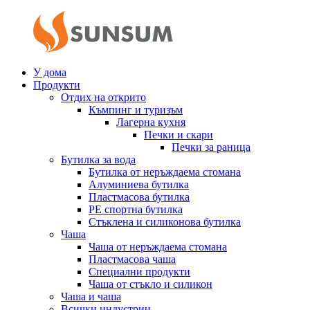
У дома
Продукти
Отдих на открито
Къмпинг и туризъм
Лагерна кухня
Печки и скари
Печки за раница
Бутилка за вода
Бутилка от неръждаема стомана
Алуминиева бутилка
Пластмасова бутилка
PE спортна бутилка
Стъклена и силиконова бутилка
Чаша
Чаша от неръждаема стомана
Пластмасова чаша
Специални продукти
Чаша от стъкло и силикон
Чаша и чаша
Всички индустрии