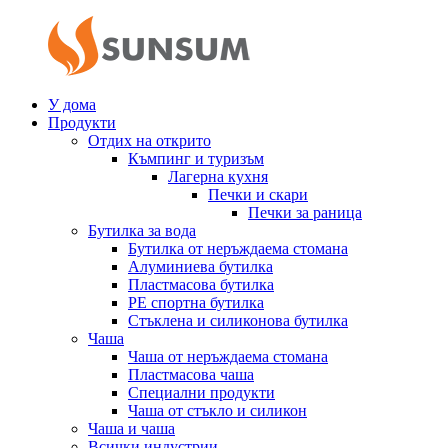
У дома
Продукти
Отдих на открито
Къмпинг и туризъм
Лагерна кухня
Печки и скари
Печки за раница
Бутилка за вода
Бутилка от неръждаема стомана
Алуминиева бутилка
Пластмасова бутилка
PE спортна бутилка
Стъклена и силиконова бутилка
Чаша
Чаша от неръждаема стомана
Пластмасова чаша
Специални продукти
Чаша от стъкло и силикон
Чаша и чаша
Всички индустрии