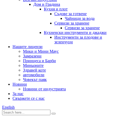
Дом и Градина
Кухня и плот
Съдове за готвене
Чайници за вода
Сервизи за хранене
Сервизи за хранене
Кухненски инструменти и джаджи
Инструменти за плодове и
зеленчуци
Нашите лицензи
Мики и Мини Маус
Замразени
Принцеса и Барби
Миньоните
Здравей коте
автомобили
Човекът паяк
Новини
Новини от индустрията
За нас
Свържете се с нас
English