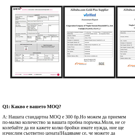
Q1: Какво е вашето MOQ?
A: Нашата стандартна MOQ е 300 бр.Но можем да приемем
по-малко количество за вашата пробна поръчка.Моля, не се
колебайте да ни кажете колко бройки имате нужда, ние ще
изчислим съответно цената!Надяваме се, че можете да