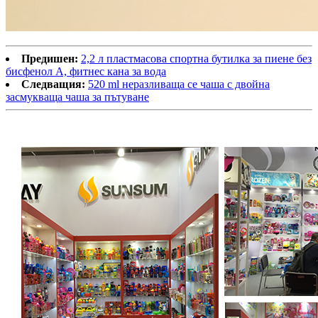
Предишен:
2,2 л пластмасова спортна бутилка за пиене без
бисфенол А, фитнес кана за вода
Следващия:
520 ml неразливаща се чаша с двойна
засмукваща чаша за пътуване