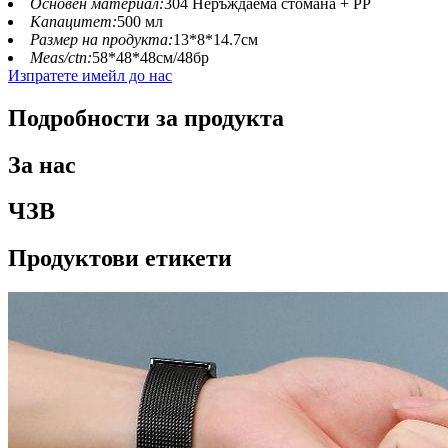
Основен материал:
304 Неръждаема стомана + PP
Капацитет:
500 мл
Размер на продукта:
13*8*14.7см
Meas/ctn:
58*48*48см/48бр
Изпратете имейл до нас
Подробности за продукта
За нас
ЧЗВ
Продуктови етикети