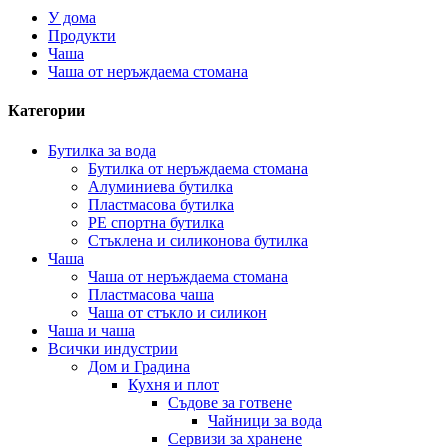
У дома
Продукти
Чаша
Чаша от неръждаема стомана
Категории
Бутилка за вода
Бутилка от неръждаема стомана
Алуминиева бутилка
Пластмасова бутилка
PE спортна бутилка
Стъклена и силиконова бутилка
Чаша
Чаша от неръждаема стомана
Пластмасова чаша
Чаша от стъкло и силикон
Чаша и чаша
Всички индустрии
Дом и Градина
Кухня и плот
Съдове за готвене
Чайници за вода
Сервизи за хранене