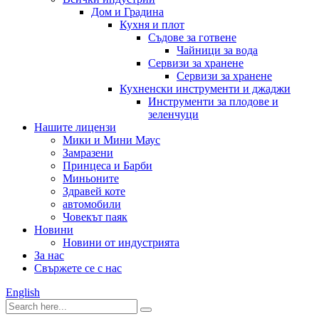
Дом и Градина
Кухня и плот
Съдове за готвене
Чайници за вода
Сервизи за хранене
Сервизи за хранене
Кухненски инструменти и джаджи
Инструменти за плодове и
зеленчуци
Нашите лицензи
Мики и Мини Маус
Замразени
Принцеса и Барби
Миньоните
Здравей коте
автомобили
Човекът паяк
Новини
Новини от индустрията
За нас
Свържете се с нас
English