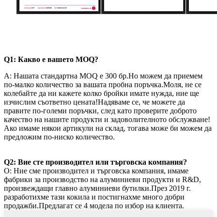
Q1: Какво е вашето MOQ?
A: Нашата стандартна MOQ е 300 бр.Но можем да приемем
по-малко количество за вашата пробна поръчка.Моля, не се
колебайте да ни кажете колко бройки имате нужда, ние ще
изчислим съответно цената!Надяваме се, че можете да
правите по-големи поръчки, след като проверите доброто
качество на нашите продукти и задоволителното обслужване!
Ако имаме някои артикули на склад, тогава може би можем да
предложим по-ниско количество.
Q2: Вие сте производител или търговска компания?
О: Ние сме производител и търговска компания, имаме
фабрики за производство на алуминиеви продукти и R&D,
произвеждащи главно алуминиеви бутилки.През 2019 г.
разработихме тази кокила и постигнахме много добри
продажби.Предлагат се 4 модела по избор на клиента.