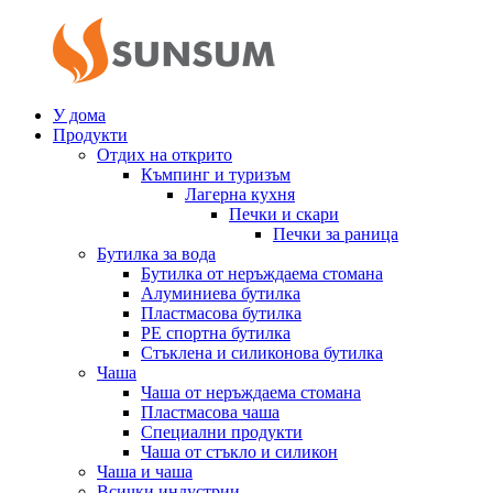
У дома
Продукти
Отдих на открито
Къмпинг и туризъм
Лагерна кухня
Печки и скари
Печки за раница
Бутилка за вода
Бутилка от неръждаема стомана
Алуминиева бутилка
Пластмасова бутилка
PE спортна бутилка
Стъклена и силиконова бутилка
Чаша
Чаша от неръждаема стомана
Пластмасова чаша
Специални продукти
Чаша от стъкло и силикон
Чаша и чаша
Всички индустрии