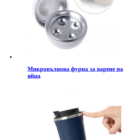
Микровълнова фурна за варене на
яйца