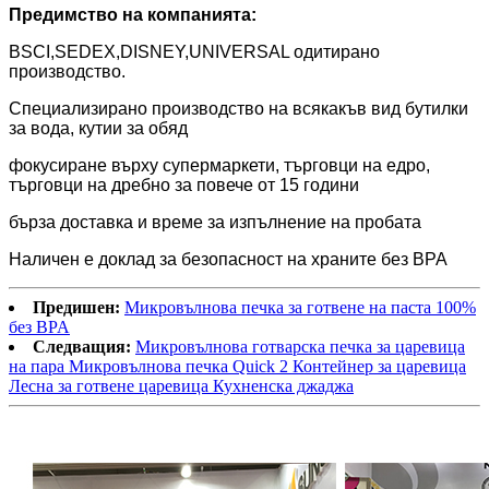
Предимство на компанията:
BSCI,SEDEX,DISNEY,UNIVERSAL одитирано
производство.
Специализирано производство на всякакъв вид бутилки
за вода, кутии за обяд
фокусиране върху супермаркети, търговци на едро,
търговци на дребно за повече от 15 години
бърза доставка и време за изпълнение на пробата
Наличен е доклад за безопасност на храните без BPA
Предишен:
Микровълнова печка за готвене на паста 100%
без BPA
Следващия:
Микровълнова готварска печка за царевица
на пара Микровълнова печка Quick 2 Контейнер за царевица
Лесна за готвене царевица Кухненска джаджа