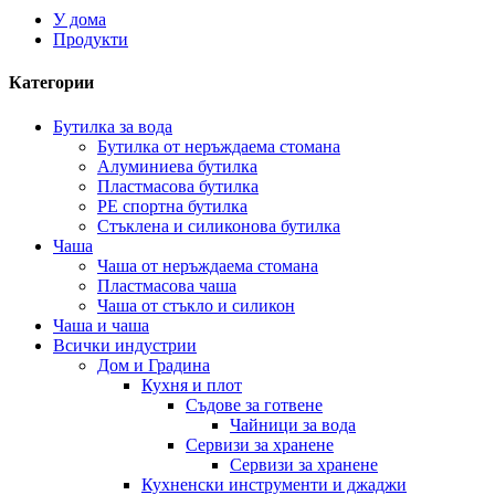
У дома
Продукти
Категории
Бутилка за вода
Бутилка от неръждаема стомана
Алуминиева бутилка
Пластмасова бутилка
PE спортна бутилка
Стъклена и силиконова бутилка
Чаша
Чаша от неръждаема стомана
Пластмасова чаша
Чаша от стъкло и силикон
Чаша и чаша
Всички индустрии
Дом и Градина
Кухня и плот
Съдове за готвене
Чайници за вода
Сервизи за хранене
Сервизи за хранене
Кухненски инструменти и джаджи