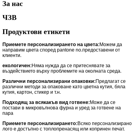
За нас
ЧЗВ
Продуктови етикети
Приемете персонализирането на цвета:
Можем да
направим цвета според pantone no.предоставени от
клиенти.
екологичен:
Няма нужда да се притеснявате за
въздействието върху проблемите на околната среда.
Различни персонализирани опаковки:
Предлагат се
различни методи за опаковане като цветна кутия, бяла
кутия, картон, стикер и т.н.
Подходящ за всякакъв вид готвене:
Може да се
постави в микровълнова фурна и уред за готвене на
пара
Приемете персонализирането:
Всяко персонализирано
лого е достъпно с топлопренасящ или копринен печат.