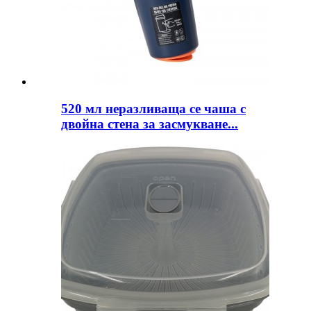
520 мл неразливаща се чаша с
двойна стена за засмукване...