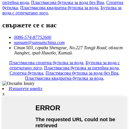
питейна вода
,
Пластмасова бутилка за вода без Bpa
,
Спортна
бутилка
,
Пластмасова квадратна бутилка за вода
,
Бутилка за
вода с отпечатано лого
,
свържете се с нас
0086-574-87752606
sunsum@sunsumchina.com
Стая 503, сграда Shengyue, No.227 Tongji Road, област
Jiangbei, град Нингбо, Китай.
Пластмасова спортна бутилка за вода
,
Бутилка за вода с
отпечатано лого
,
Пластмасова бутилка за питейна вода
,
Спортна бутилка
,
Пластмасова бутилка за вода без Bpa
,
Пластмасова квадратна бутилка за вода
,
Изпратете имейл
x