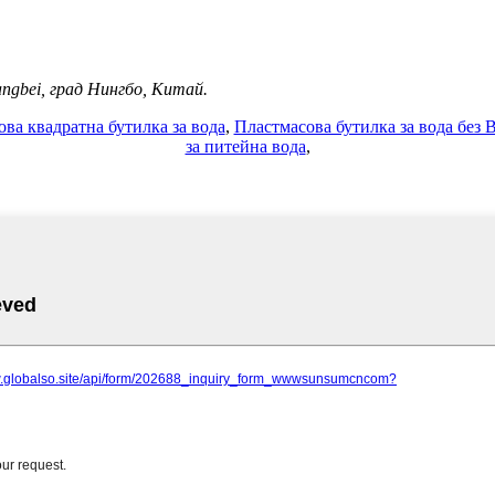
angbei, град Нингбо, Китай.
ва квадратна бутилка за вода
,
Пластмасова бутилка за вода без 
за питейна вода
,