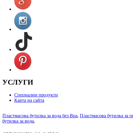
УСЛУГИ
Специални продукти
Карта на сайта
Пластмасова бутилка за вода без Bpa
,
Пластмасова бутилка за п
бутилка за вода
,