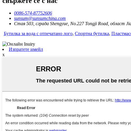
свържете се с нас
0086-574-87752606
sunsum@sunsumchina.com
Стая 503, сграда Shengyue, No.227 Tongji Road, област Ji
Бутилка за вода с отпечатано лого
,
Спортна бутилка
,
Пластмасо
Изпратете имейл
x