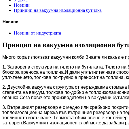
Новини
Принцип на вакуумна изолационна бутилка
Новини
Новини от индустрията
Принцип на вакуумна изолационна бут
Много хора използват вакуумни колби.Знаете ли какъв е п
1. Затворена структура на тялото на бутилката. Тялото на
блокира преноса на топлина.И дали уплътнителната способ
уплътнението, толкова по-трудно е преносът на топлина, к
2. Двуслойна вакуумна структура от неръждаема стомана 
степента на вакуум, толкова по-добър е топлоизолационн
опашка.Сега повечето производители на вакуумни бутилки
3. Вътрешният резервоар е с медно или сребърно покрити
топлоизолационна мрежа във вътрешния резервоар на терм
топлинното излъчване..Термосът обикновено е контейнер 
затворен.Вакуумният изолационен слой може да забави раз