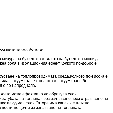
уумната термо бутилка.
а мехура на бутилката и тялото на бутилката може да
жна роля в изолационния ефект.Колкото по-добро е
късване на топлопроводимата среда.Колкото по-висока е
 вида: вакуумиране с опашка и вакуумиране без
я е по-напреднала.
 което може ефективно да образува слой
загубата на топлина чрез излъчване чрез отразяване на
юс вакуумен слой.Отгоре има капак и е плътно
 постигне целта за запазване на топлината.