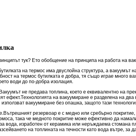
илка
ринципът тук? Ето обобщение на принципа на работа на вак
 бутилката на термос има двуслойна структура, а вакуумът н
ност на термос бутилката е добра, тя също играе много ва
оето води до по-добра изолация.
Вакуумът не предава топлина, което е еквивалентно на пре
ият ефект.Технологията на вакуумиране е разделена на два
 използват вакуумиране без опашка, защото тази технологи
е.Вътрешният резервоар е с медно или сребърно покритие,
оса, така че медното покритие може ефективно да намали 
за вода, изработен от керамика или неръждаема стомана пл
сейването на топлината на течности като вода вътре, за да