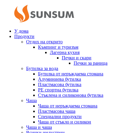
У дома
Продукти
Отдих на открито
Къмпинг и туризъм
Лагерна кухня
Печки и скари
Печки за раница
Бутилка за вода
Бутилка от неръждаема стомана
Алуминиева бутилка
Пластмасова бутилка
PE спортна бутилка
Стъклена и силиконова бутилка
Чаша
Чаша от неръждаема стомана
Пластмасова чаша
Специални продукти
Чаша от стъкло и силикон
Чаша и чаша
Всички индустрии