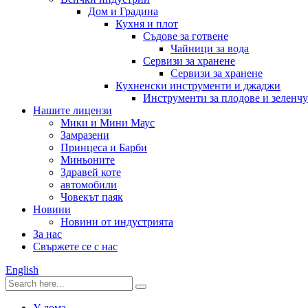
Дом и Градина
Кухня и плот
Съдове за готвене
Чайници за вода
Сервизи за хранене
Сервизи за хранене
Кухненски инструменти и джаджи
Инструменти за плодове и зеленч
Нашите лицензи
Мики и Мини Маус
Замразени
Принцеса и Барби
Миньоните
Здравей коте
автомобили
Човекът паяк
Новини
Новини от индустрията
За нас
Свържете се с нас
English
У дома